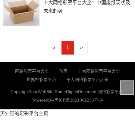
十大网络彩票平台大全：中国废纸现状及
未来趋势
‹‹
1
››
网络彩票平台大全
首页
十大网络彩票平台大全
世界杯彩票平台
十大网络彩票平台大全
CopyrightYourWebSite.SomeRightsReserved.
网络彩票平台
-
PoweredBy-
黑ICP备2021002236号-3
-
买外围的足彩平台主页