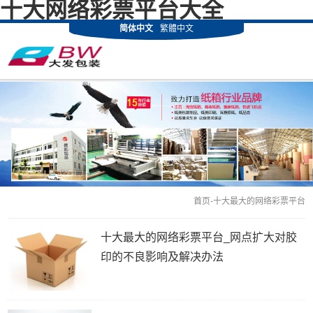
十大网络彩票平台大全
简体中文
繁體中文
首页
-十大最大的网络彩票平台
十大最大的网络彩票平台_网点扩大对胶
印的不良影响及解决办法