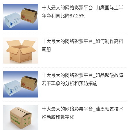
十大最大的网络彩票平台_山鹰国际上半
年净利同比降87.25%
十大最大的网络彩票平台_如何制作高档
画册
十大最大的网络彩票平台_印品起皱故障
若干现象的分析和预防措施
十大最大的网络彩票平台_油墨预置技术
推动胶印数字化