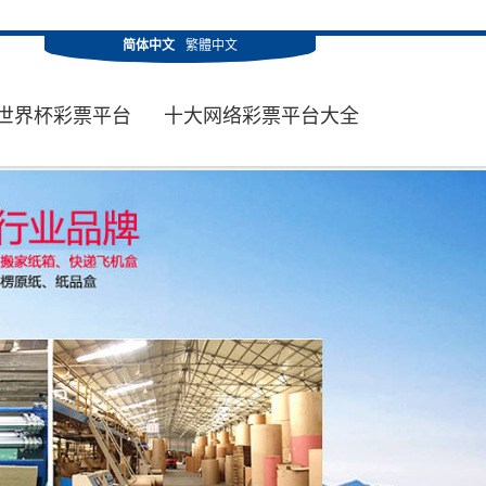
简体中文
繁體中文
世界杯彩票平台
十大网络彩票平台大全