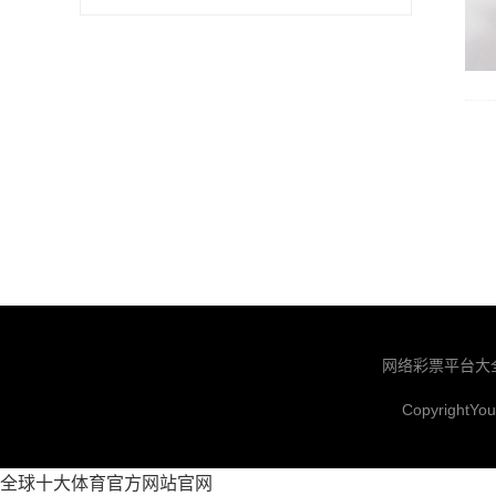
网络彩票平台大
CopyrightYo
全球十大体育官方网站官网