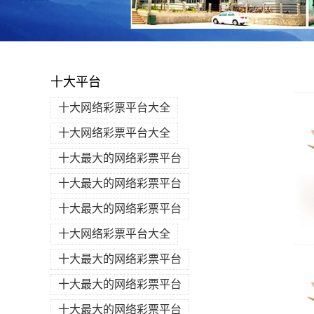
十大平台
十大网络彩票平台大全
十大网络彩票平台大全
十大最大的网络彩票平台
十大最大的网络彩票平台
十大最大的网络彩票平台
十大网络彩票平台大全
十大最大的网络彩票平台
十大最大的网络彩票平台
十大最大的网络彩票平台