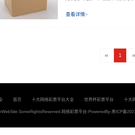
响,最终,九龙集团还敦促项目结
查看详情
>
天上午，湖北省咸宁县政府举行了
‹‹
1
›
全
首页
十大网络彩票平台大全
世界杯彩票平台
十大
urWebSite.SomeRightsReserved.
网络彩票平台
-PoweredBy-
黑ICP备202