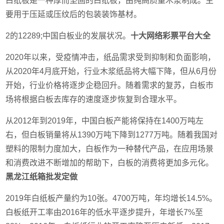
白纸板是一种厚而坚固的白纸板，由纯高质量木浆制成。主
要用于压延或压纹后的包装装饰基材。
2的12289;中国白板业的发展状况。
十大网络彩票平台大全
2020年以来，受疫情冲击，纸品需求受到抑制和负面影响，
从2020年4月底开始，行业木浆纸品将大幅下降，但从6月份
开始，行业价格将逐步企稳回升。随着需求的复苏，白板市
场将根据白板去库存的速度逐步恢复到合理水平。
从2012年到2019年，中国白板产能将保持在1400万吨左
右，但白板销量将从1390万吨下降到1277万吨。随着我国对
塑料的限制力度加大，白板作为一种替代产品，在应用场景
和消费改进不断增加的帮助下，白板的消费将更加多元化。
黑龙江纸箱批发定做
2019年白纸板产量约为10张。4700万吨，年均增长14.5%。
白板纸开工率由2016年的低水平逐步提升，年增长7%至