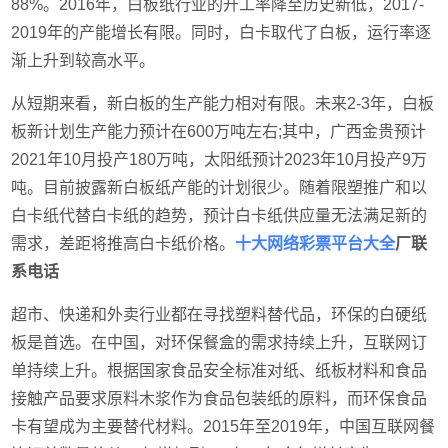
88%。2016年，白板纸行业的开工率降至历史新低，2017-
2019年的产能增长有限。同时，白卡取代了白板，运行率逐
渐上升到较高水平。
从短期来看，新白板的生产能力相对有限。未来2-3年，白板
板新计划生产能力预计在600万吨左右;其中，广西金贵预计
2021年10月投产180万吨，太阳纸预计2023年10月投产9万
吨。目前披露新白板纸产能的计划很少。随着限塑推广和以
白卡纸代替白卡纸的趋势，预计白卡纸供应量无法满足新的
需求，差距将推高白卡纸价格。
十大网络彩票平台大全
厂联
系电话
超市、快递和外卖行业都在寻找塑料替代品，环保的白硬纸
板是首选。在中国，对环保餐盒的需求持续上升，互联网订
单持续上升。根据国家食品安全标准对纸、纸板材料和食品
接触产品要求原料木浆作为食品包装纸的原料，而环保食品
卡有望成为主要替代材料。2015年至2019年，中国互联网餐