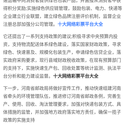
递运输中向消费者提供绿色包装产品，并直接从消费者中获
得积分奖励;实施绿色供应链管理，鼓励包装、电力、快递等
企业建立行业联盟，建立绿色品牌注册评价机制，监督企业
注册总部加强分公司管理。
十大网络彩票平台大全
它还提出了一系列支持政策的建议;积极寻求中央预算内投
资，支持物流配送体系绿色建设，落实国家财政政策，寻求
绿色、快速普及、规模化包装生产，申请绿色信贷企业，落
实政府采购要求，现行县域财政税收政策，在现有预算部门
的支持下，实施快速生产包、回收处置等统计监测、执法平
台分析和能力建设监督。
十大网络彩票平台大全
下一步，河南省邮政局将做好宣传工作，推动快速组建河南
省牵头的环境管理队伍，推进修订河南省邮政条例，完善生
产、使用、回收、淘汰管理要求，加强对快递包装方式、具
体措施的监管，并加强地方政府落实地方责任，确保一揽子
政策的实施支持