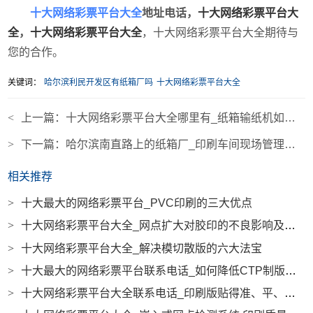
十大网络彩票平台大全
地址电话
，
十大网络彩票平台大
全
，
十大网络彩票平台大全
，十大网络彩票平台大全期待与
您的合作。
关键词：
哈尔滨利民开发区有纸箱厂吗
十大网络彩票平台大全
<
上一篇：
十大网络彩票平台大全哪里有_纸箱输纸机如何保养浅析
>
下一篇：
哈尔滨南直路上的纸箱厂_印刷车间现场管理中的9大常见问题
相关推荐
>
十大最大的网络彩票平台_PVC印刷的三大优点
>
十大网络彩票平台大全_网点扩大对胶印的不良影响及解决办法
>
十大网络彩票平台大全_解决模切散版的六大法宝
>
十大最大的网络彩票平台联系电话_如何降低CTP制版中的废版率
>
十大网络彩票平台大全联系电话_印刷版贴得准、平、不翘版的3诀窍