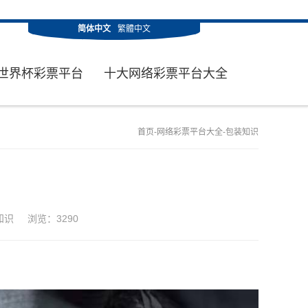
简体中文
繁體中文
世界杯彩票平台
十大网络彩票平台大全
首页
-
网络彩票平台大全
-
包装知识
知识
浏览：3290