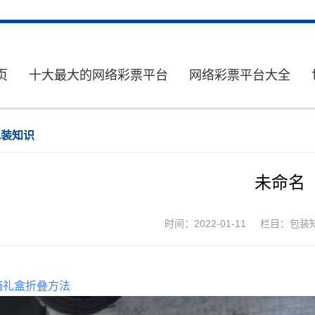
页
十大最大的网络彩票平台
网络彩票平台大全
包装知识
未命名
时间：2022-01-11
栏目：
包装
箱礼盒折叠方法