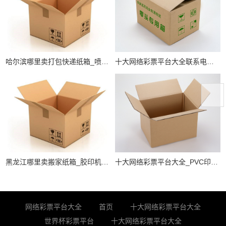
哈尔滨哪里卖打包快递纸箱_喷墨印刷油墨常见类型有哪些？
十大网络彩票平台大全联系电话_在广告印刷中写真和喷绘有什么区别？
黑龙江哪里卖搬家纸箱_胶印机压印滚筒开闭牙摆杆断裂处理方法
十大网络彩票平台大全_PVC印刷的三大优点
网络彩票平台大全
首页
十大网络彩票平台大全
世界杯彩票平台
十大网络彩票平台大全