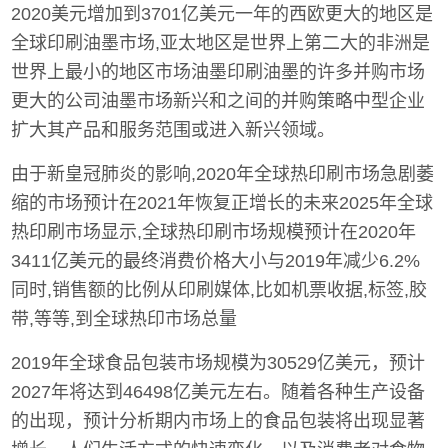
2020美元增加到3701亿美元一年的西欧更大的地区是
全球印刷油墨市场,亚太地区是世界上第二大的非洲是
世界上最小的地区市场油墨印刷油墨的许多并购市场
更大的公司油墨市场新兴和之间的并购策略中型企业
扩大其产品和服务范围或进入新兴领域。
由于新皇冠肺炎的影响,2020年全球热印刷市场急剧萎
缩的市场预计在2021年恢复正增长的未来2025年全球
热印刷市场显示,全球热印刷市场规模预计在2020年
3411亿美元的最终消费价格大小与2019年减少6.2%
同时,销售额的比例从印刷媒体,比如机票收据,标签,胶
带,等等,到全球热印市场总量
2019年全球食品包装市场规模为30529亿美元，预计
2027年将达到46498亿美元左右。随着各种生产设备
的出现，预计分析期内市场上的食品包装将出现显著