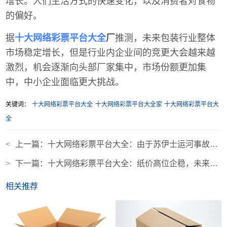
增长。人们生活方式的快速变化，以及消费者对食物
的偏好。
据
十大网络彩票平台大全
厂
推测，未来包装行业整体
市场稳定增长，但是行业内企业间的竞更大会越来越
激烈，机会逐渐向头部厂家集中，市场份额更加集
中，中小企业面临更大挑战。
关键词：
十大网络彩票平台大全
十大网络彩票平台大全家
十大网络彩票平台大
全
<
上一篇：
十大网络彩票平台大全：由于苏伊士运河事故，很可能导致生活用纸涨价
>
下一篇：
十大网络彩票平台大全：纸价高位企稳，未来走势仍不明朗
相关推荐